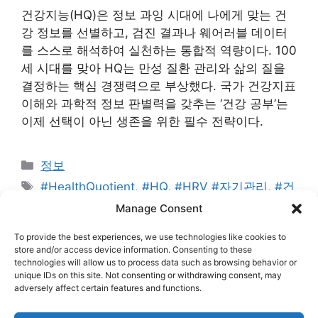
건강지능(HQ)은 정보 과잉 시대에 나에게 맞는 건
강 정보를 선별하고, 검진 결과나 웨어러블 데이터
를 스스로 해석하여 실천하는 통합적 역량이다. 100
세 시대를 맞아 HQ는 만성 질환 관리와 삶의 질을
결정하는 핵심 경쟁력으로 부상했다. 국가 건강지표
이해와 과학적 정보 판별력을 갖추는 ‘건강 공부’는
이제 선택이 아닌 생존을 위한 필수 전략이다.
카
정보
테
태
#HealthQuotient
,
#HQ
,
#HRV #자기관리
,
#건
고
그
강검진결과
,
#건강공부
,
#건강지능
,
#건강형평성
,
Manage Consent
리
#디지털헬스
,
#애드센스승인
,
#워드프레스블로그
,
To provide the best experiences, we use technologies like cookies to
#웨어러블데이터
,
#헬스리터러시
,
#호모헌드레드
store and/or access device information. Consenting to these
technologies will allow us to process data such as browsing behavior or
댓글 남기기
unique IDs on this site. Not consenting or withdrawing consent, may
adversely affect certain features and functions.