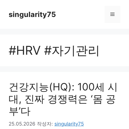
컨
텐
singularity75
메
츠
로
뉴
건
너
#HRV #자기관리
뛰
기
건강지능(HQ): 100세 시
대, 진짜 경쟁력은 ‘몸 공
부’다
25.05.2026
작성자:
singularity75