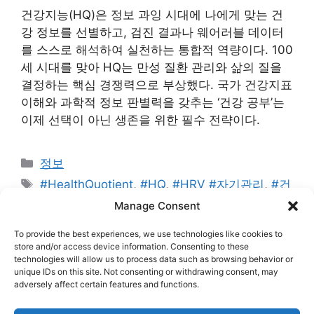
건강지능(HQ)은 정보 과잉 시대에 나에게 맞는 건
강 정보를 선별하고, 검진 결과나 웨어러블 데이터
를 스스로 해석하여 실천하는 통합적 역량이다. 100
세 시대를 맞아 HQ는 만성 질환 관리와 삶의 질을
결정하는 핵심 경쟁력으로 부상했다. 국가 건강지표
이해와 과학적 정보 판별력을 갖추는 ‘건강 공부’는
이제 선택이 아닌 생존을 위한 필수 전략이다.
카
정보
테
태
#HealthQuotient
,
#HQ
,
#HRV #자기관리
,
#건
고
그
강검진결과
,
#건강공부
,
#건강지능
,
#건강형평성
,
Manage Consent
리
#디지털헬스
,
#애드센스승인
,
#워드프레스블로그
,
To provide the best experiences, we use technologies like cookies to
#웨어러블데이터
,
#헬스리터러시
,
#호모헌드레드
store and/or access device information. Consenting to these
technologies will allow us to process data such as browsing behavior or
댓글 남기기
unique IDs on this site. Not consenting or withdrawing consent, may
adversely affect certain features and functions.