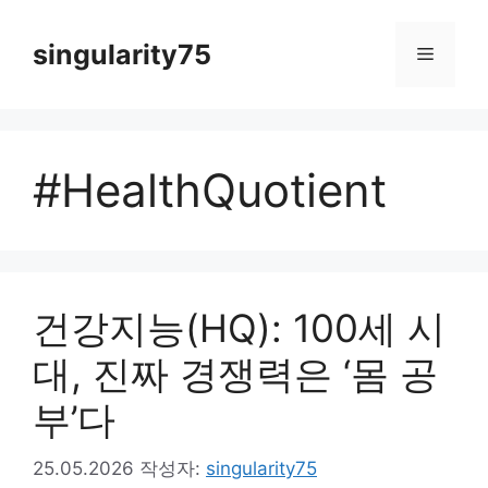
컨
텐
singularity75
메
츠
로
뉴
건
너
#HealthQuotient
뛰
기
건강지능(HQ): 100세 시
대, 진짜 경쟁력은 ‘몸 공
부’다
25.05.2026
작성자:
singularity75