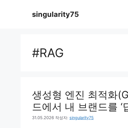
컨
텐
singularity75
츠
로
건
너
뛰
#RAG
기
생성형 엔진 최적화(GEO
드에서 내 브랜드를 ‘
31.05.2026
작성자:
singularity75