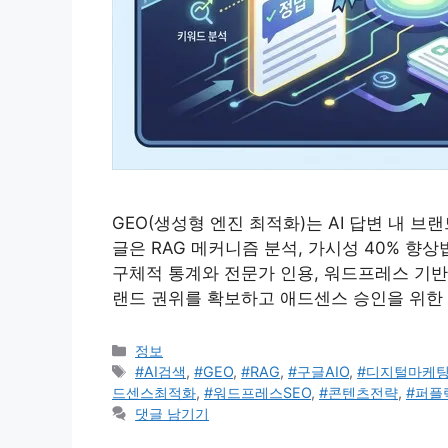
GEO(생성형 엔진 최적화)는 AI 답변 내 브
글은 RAG 메커니즘 분석, 가시성 40% 향
구체적 통계와 전문가 인용, 워드프레스 기반
랜드 권위를 확보하고 애드센스 승인을 위한
카
정보
테
태
#AI검색
,
#GEO
,
#RAG
,
#구글AIO
,
#디지털마케팅
고
그
드센스최적화
,
#워드프레스SEO
,
#콘텐츠전략
,
#퍼플
리
댓글 남기기