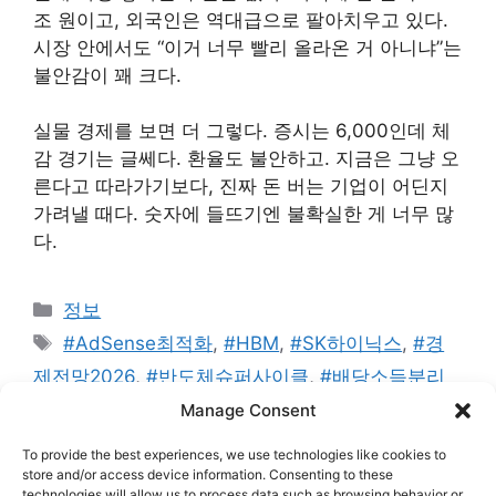
조 원이고, 외국인은 역대급으로 팔아치우고 있다.
시장 안에서도 “이거 너무 빨리 올라온 거 아니냐”는
불안감이 꽤 크다.
실물 경제를 보면 더 그렇다. 증시는 6,000인데 체
감 경기는 글쎄다. 환율도 불안하고. 지금은 그냥 오
른다고 따라가기보다, 진짜 돈 버는 기업이 어딘지
가려낼 때다. 숫자에 들뜨기엔 불확실한 게 너무 많
다.
카
정보
테
태
#AdSense최적화
,
#HBM
,
#SK하이닉스
,
#경
고
그
제전망2026
,
#반도체슈퍼사이클
,
#배당소득분리
리
과세
,
#밸류업프로그램
,
#삼성전자
,
#소버린AI
,
#
Manage Consent
에이전틱AI
,
#원달러환율
,
#육천피
,
#주식투자전
To provide the best experiences, we use technologies like cookies to
략
,
#코스피6000
,
#한국증시
store and/or access device information. Consenting to these
technologies will allow us to process data such as browsing behavior or