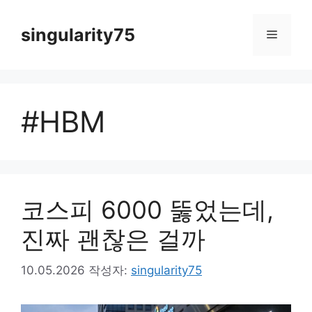
컨
텐
singularity75
메
츠
로
뉴
건
너
#HBM
뛰
기
코스피 6000 뚫었는데,
진짜 괜찮은 걸까
10.05.2026
작성자:
singularity75