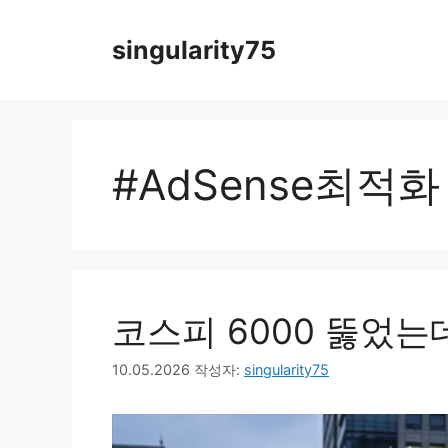
컨
텐
singularity75
츠
로
건
너
뛰
#AdSense최적화
기
코스피 6000 뚫었는
10.05.2026
작성자:
singularity75