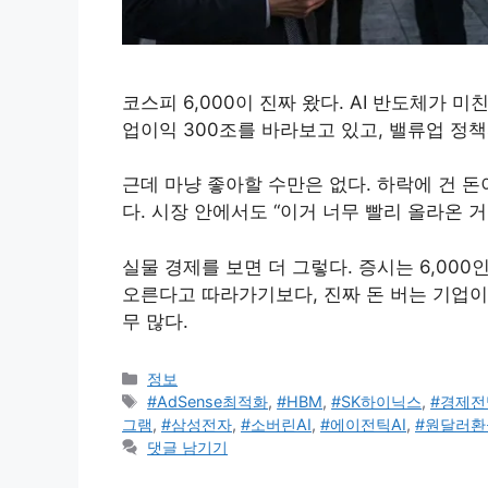
코스피 6,000이 진짜 왔다. AI 반도체가
업이익 300조를 바라보고 있고, 밸류업 정
근데 마냥 좋아할 수만은 없다. 하락에 건 돈
다. 시장 안에서도 “이거 너무 빨리 올라온 거
실물 경제를 보면 더 그렇다. 증시는 6,00
오른다고 따라가기보다, 진짜 돈 버는 기업이
무 많다.
카
정보
테
태
#AdSense최적화
,
#HBM
,
#SK하이닉스
,
#경제전
고
그
그램
,
#삼성전자
,
#소버린AI
,
#에이전틱AI
,
#원달러환
리
댓글 남기기