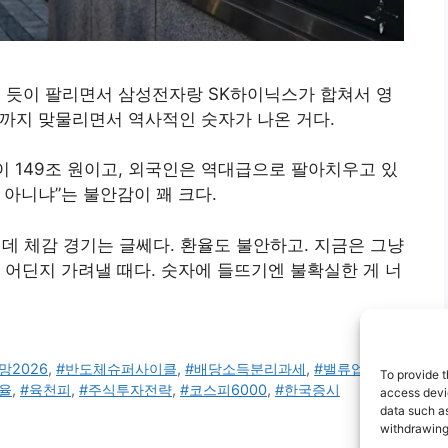
 미친 듯이 팔리면서 삼성전자랑 SK하이닉스가 합쳐서 영
책까지 맞물리면서 역사적인 숫자가 나온 거다.
이 149조 원이고, 외국인은 역대급으로 팔아치우고 있
 아니냐”는 불안감이 꽤 크다.
0인데 체감 경기는 글쎄다. 환율도 불안하고. 지금은 그냥
 어딘지 가려낼 때다. 숫자에 들뜨기엔 불확실한 게 너
망2026
,
#반도체슈퍼사이클
,
#배당소득분리과세
,
#밸류업프로
To provide t
율
,
#육천피
,
#주식투자전략
,
#코스피6000
,
#한국증시
access devic
data such as
withdrawing