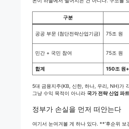
돈이 하늘에서 떨어지는 건 아니다. 구조를 
구분
공공 부문 (첨단전략산업기금)
75조 원
민간 + 국민 참여
75조 원
합계
150조 원
5대 금융지주(KB, 신한, 하나, 우리, NH)가
그냥 수익 목적이 아니라
국가 전략 산업 파
정부가 손실을 먼저 떠안는다
여기서 눈여겨볼 게 하나 있다. **’후순위 보