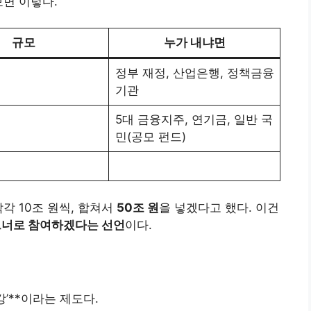
보면 이렇다.
규모
누가 내냐면
정부 재정, 산업은행, 정책금융
기관
5대 금융지주, 연기금, 일반 국
민(공모 펀드)
+
 각각 10조 원씩, 합쳐서
50조 원
을 넣겠다고 했다. 이건
트너로 참여하겠다는 선언
이다.
강’**이라는 제도다.