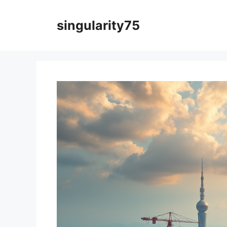
컨
텐
singularity75
츠
로
건
너
뛰
기