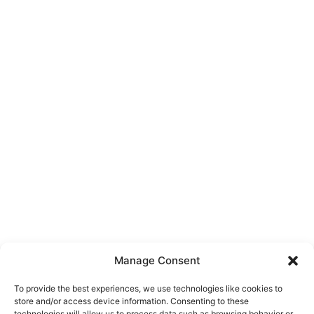
Manage Consent
이 사이트는 Akismet을 사용하여 스팸을 줄입니다.
To provide the best experiences, we use technologies like cookies to
store and/or access device information. Consenting to these
댓글 데이터가 어떻게 처리되는지 알아보세요.
technologies will allow us to process data such as browsing behavior or