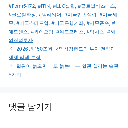
고
그
#Form5472
,
#ITIN
,
#LLC설립
,
#글로벌비즈니스
,
리
#글로벌확장
,
#델라웨어
,
#미국법인설립
,
#미국세
무
,
#미국스타트업
,
#미국은행계좌
,
#세무준수
,
#
애드센스
,
#와이오밍
,
#워드프레스
,
#텍사스
,
#해
외직접투자
2026년 150조원 국민성장펀드의 투자 전략과
세제 혜택 분석
혈관이 늙으면 나도 늙는다 — 혈관 살리는 습관
5가지
댓글 남기기