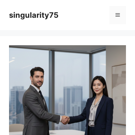
컨
텐
singularity75
메
츠
로
뉴
건
너
뛰
기