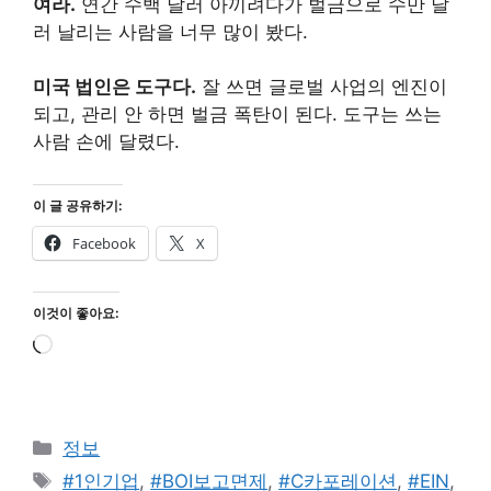
여라.
연간 수백 달러 아끼려다가 벌금으로 수만 달
러 날리는 사람을 너무 많이 봤다.
미국 법인은 도구다.
잘 쓰면 글로벌 사업의 엔진이
되고, 관리 안 하면 벌금 폭탄이 된다. 도구는 쓰는
사람 손에 달렸다.
이 글 공유하기:
Facebook
X
이것이 좋아요:
로
드
중...
카
정보
테
태
#1인기업
,
#BOI보고면제
,
#C카포레이션
,
#EIN
,