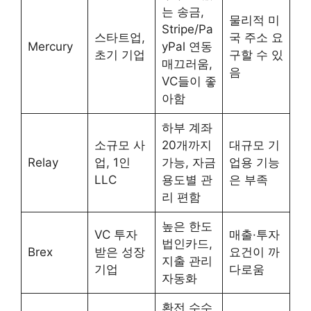
는 송금,
물리적 미
Stripe/Pa
스타트업,
국 주소 요
Mercury
yPal 연동
초기 기업
구할 수 있
매끄러움,
음
VC들이 좋
아함
하부 계좌
소규모 사
20개까지
대규모 기
Relay
업, 1인
가능, 자금
업용 기능
LLC
용도별 관
은 부족
리 편함
높은 한도
VC 투자
매출·투자
법인카드,
Brex
받은 성장
요건이 까
지출 관리
기업
다로움
자동화
환전 수수