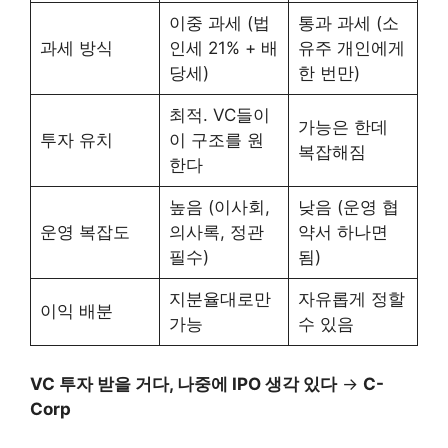
이중 과세 (법
통과 과세 (소
과세 방식
인세 21% + 배
유주 개인에게
당세)
한 번만)
최적. VC들이
가능은 한데
투자 유치
이 구조를 원
복잡해짐
한다
높음 (이사회,
낮음 (운영 협
운영 복잡도
의사록, 정관
약서 하나면
필수)
됨)
지분율대로만
자유롭게 정할
이익 배분
가능
수 있음
VC 투자 받을 거다, 나중에 IPO 생각 있다
→
C-
Corp