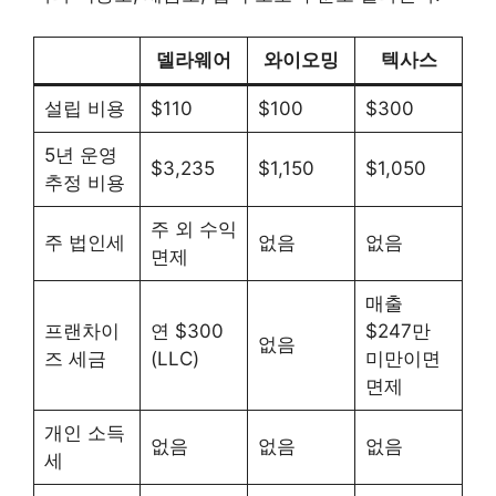
델라웨어
와이오밍
텍사스
설립 비용
$110
$100
$300
5년 운영
$3,235
$1,150
$1,050
추정 비용
주 외 수익
주 법인세
없음
없음
면제
매출
프랜차이
연 $300
$247만
없음
즈 세금
(LLC)
미만이면
면제
개인 소득
없음
없음
없음
세