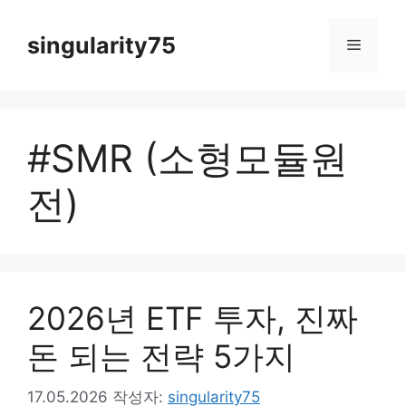
컨
텐
singularity75
메
츠
로
뉴
건
너
#SMR (소형모듈원
뛰
기
전)
2026년 ETF 투자, 진짜
돈 되는 전략 5가지
17.05.2026
작성자:
singularity75