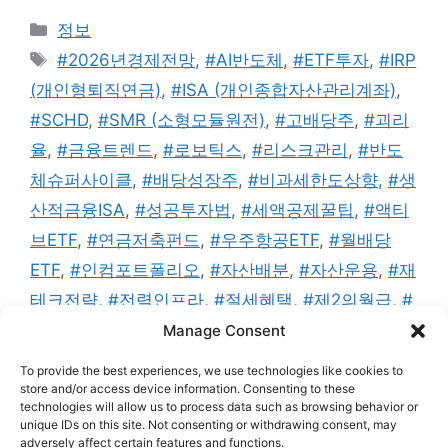
카
정보
테
태
#2026년경제전망
,
#AI반도체
,
#ETF투자
,
#IRP
고
그
(개인형퇴직연금)
,
#ISA (개인종합자산관리계좌)
,
리
#SCHD
,
#SMR (소형모듈원전)
,
#고배당주
,
#괴리
율
,
#금융트렌드
,
#로보틱스
,
#리스크관리
,
#반도
체슈퍼사이클
,
#배당성장주
,
#비과세한도상향
,
#생
산적금융ISA
,
#성공투자법
,
#세액공제꿀팁
,
#액티
브ETF
,
#연금저축펀드
,
#우주항공ETF
,
#월배당
ETF
,
#인컴포트폴리오
,
#자산배분
,
#자산운용
,
#재
테크전략
,
#전력인프라
,
#절세혜택
,
#제2의월급
,
#
조방원 (조선·방산·원전)
,
#추적오차
,
#커버드콜
,
#
Manage Consent
포트폴리오리밸런싱
,
#핵심위성전략 (Core-
To provide the best experiences, we use technologies like cookies to
Satellite)
store and/or access device information. Consenting to these
technologies will allow us to process data such as browsing behavior or
댓글 남기기
unique IDs on this site. Not consenting or withdrawing consent, may
adversely affect certain features and functions.