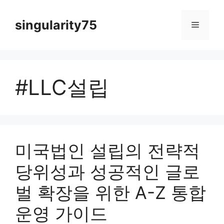
컨
텐
singularity75
메
츠
로
뉴
건
너
#LLC설립
뛰
기
미국법인 설립의 전략적
당위성과 성공적인 글로
벌 확장을 위한 A-Z 통합
운영 가이드