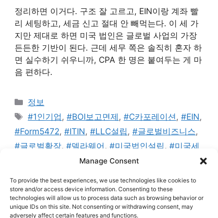
정리하면 이거다. 구조 잘 고르고, EIN이랑 계좌 빨
리 세팅하고, 세금 신고 절대 안 빼먹는다. 이 세 가
지만 제대로 하면 미국 법인은 글로벌 사업의 가장
든든한 기반이 된다. 근데 세무 쪽은 솔직히 혼자 하
면 실수하기 쉬우니까, CPA 한 명은 붙여두는 게 마
음 편하다.
카
정보
테
태
#1인기업
,
#BOI보고면제
,
#C카포레이션
,
#EIN
,
고
그
#Form5472
,
#ITIN
,
#LLC설립
,
#글로벌비즈니스
,
리
#글로벌확장
,
#델라웨어
,
#미국법인설립
,
#미국세
무
,
#미국스타트업
,
#미국은행계좌
,
#세무준수
,
#
Manage Consent
애드센스
,
#와이오밍
,
#워드프레스
,
#텍사스
,
#해
To provide the best experiences, we use technologies like cookies to
외직접투자
store and/or access device information. Consenting to these
technologies will allow us to process data such as browsing behavior or
댓글 남기기
unique IDs on this site. Not consenting or withdrawing consent, may
adversely affect certain features and functions.