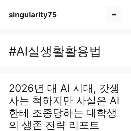
컨
텐
singularity75
메
츠
로
뉴
건
너
#AI실생활활용법
뛰
기
2026년 대 AI 시대, 갓생
사는 척하지만 사실은 AI
한테 조종당하는 대학생
의 생존 전략 리포트