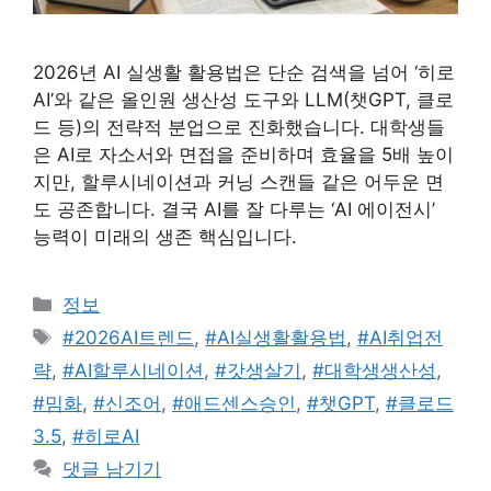
2026년 AI 실생활 활용법은 단순 검색을 넘어 ‘히로
AI’와 같은 올인원 생산성 도구와 LLM(챗GPT, 클로
드 등)의 전략적 분업으로 진화했습니다. 대학생들
은 AI로 자소서와 면접을 준비하며 효율을 5배 높이
지만, 할루시네이션과 커닝 스캔들 같은 어두운 면
도 공존합니다. 결국 AI를 잘 다루는 ‘AI 에이전시’
능력이 미래의 생존 핵심입니다.
카
정보
테
태
#2026AI트렌드
,
#AI실생활활용법
,
#AI취업전
고
그
략
,
#AI할루시네이션
,
#갓생살기
,
#대학생생산성
,
리
#밈화
,
#신조어
,
#애드센스승인
,
#챗GPT
,
#클로드
3.5
,
#히로AI
댓글 남기기