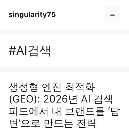
컨
텐
singularity75
메
츠
로
뉴
건
너
#AI검색
뛰
기
생성형 엔진 최적화
(GEO): 2026년 AI 검색
피드에서 내 브랜드를 ‘답
변’으로 만드는 전략