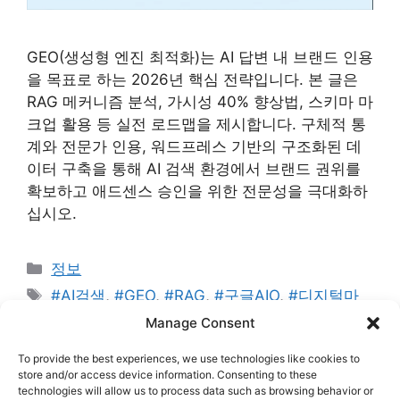
GEO(생성형 엔진 최적화)는 AI 답변 내 브랜드 인용
을 목표로 하는 2026년 핵심 전략입니다. 본 글은
RAG 메커니즘 분석, 가시성 40% 향상법, 스키마 마
크업 활용 등 실전 로드맵을 제시합니다. 구체적 통
계와 전문가 인용, 워드프레스 기반의 구조화된 데
이터 구축을 통해 AI 검색 환경에서 브랜드 권위를
확보하고 애드센스 승인을 위한 전문성을 극대화하
십시오.
카
정보
테
태
#AI검색
,
#GEO
,
#RAG
,
#구글AIO
,
#디지털마
고
그
케팅2026
,
#브랜드마케팅
,
#생성형엔진최적화
,
#
Manage Consent
리
스키마마크업
,
#애드센스최적화
,
#워드프레스SEO
,
To provide the best experiences, we use technologies like cookies to
#콘텐츠전략
,
#퍼플렉시티
store and/or access device information. Consenting to these
technologies will allow us to process data such as browsing behavior or