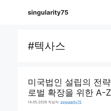
컨
텐
singularity75
츠
로
건
너
뛰
#텍사스
기
미국법인 설립의 전략
로벌 확장을 위한 A-
14.05.2026
작성자:
singularity75