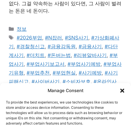
없다. 그걸 약속하는 사람이 있다면, 그 사람이 벌려
는 돈은 네 돈이다.
카
정보
테
태
#2026부업
,
#N잡러
,
#SNS사기
,
#가상화폐사
고
그
기
,
#경찰청신고
,
#금융감독원
,
#금융사기
,
#다단
리
계사기
,
#더치트
,
#돈버는법
,
#리뷰알바사기
,
#부
업사기
,
#부업사기보고서
,
#부업사기예방
,
#부업사
기유형
,
#부업추천
,
#부업현실
,
#사기예방
,
#사기
피해신고
,
#사이버사기
,
#소비자보호
,
#온라인사
기
,
#재택부업
,
#재택부업사기
,
#카카오톡사기
,
#
Manage Consent
클릭부업사기
,
#텔레그램사기
,
#투자사기
,
#피해예
To provide the best experiences, we use technologies like cookies to
방
,
#합법부업
store and/or access device information. Consenting to these
technologies will allow us to process data such as browsing behavior or
댓글 남기기
unique IDs on this site. Not consenting or withdrawing consent, may
adversely affect certain features and functions.