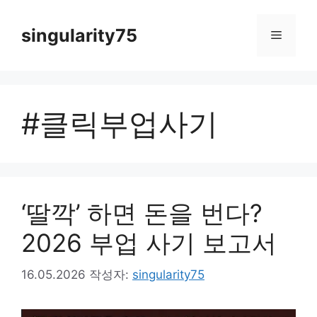
컨
텐
singularity75
메
츠
로
뉴
건
너
#클릭부업사기
뛰
기
‘딸깍’ 하면 돈을 번다?
2026 부업 사기 보고서
16.05.2026
작성자:
singularity75