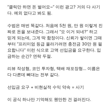
“클릭만 하면 돈 벌어요~” 이런 광고? 거의 다 사기
다. 예외 없다고 봐도 됨.
수법은 매번 똑같다. 처음에 5천 원, 만 원 이렇게 진
짜로 돈을 보내준다. 그래서 “오 이거 되네?” 하고
믿게 되는데, 그게 딱 함정이다. 신뢰가 쌓이면 그때
부터 “프리미엄 등급 올라가려면 충전금 30만 원 필
요합니다” 이런 식으로 고액 선입금을 요구한다. 입
금하는 순간? 연락 두절.
리뷰 작성형, 코인 투자형, 택배 재포장형… 이름은
다 다른데 뼈대는 전부 같다.
선입금 요구 + 비현실적 수익 약속 = 사기
이 공식 하나만 기억해도 웬만한 건 걸러진다.