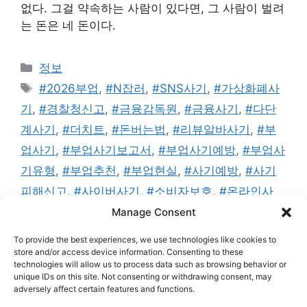
없다. 그걸 약속하는 사람이 있다면, 그 사람이 벌려
는 돈은 네 돈이다.
카
정보
테
태
#2026부업
,
#N잡러
,
#SNS사기
,
#가상화폐사
고
그
기
,
#경찰청신고
,
#금융감독원
,
#금융사기
,
#다단
리
계사기
,
#더치트
,
#돈버는법
,
#리뷰알바사기
,
#부
업사기
,
#부업사기보고서
,
#부업사기예방
,
#부업사
기유형
,
#부업추천
,
#부업현실
,
#사기예방
,
#사기
피해신고
,
#사이버사기
,
#소비자보호
,
#온라인사
기
,
#재택부업
,
#재택부업사기
,
#카카오톡사기
,
#
Manage Consent
클릭부업사기
,
#텔레그램사기
,
#투자사기
,
#피해예
To provide the best experiences, we use technologies like cookies to
방
,
#합법부업
store and/or access device information. Consenting to these
technologies will allow us to process data such as browsing behavior or
댓글 남기기
unique IDs on this site. Not consenting or withdrawing consent, may
adversely affect certain features and functions.