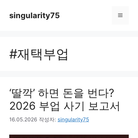
컨
텐
singularity75
메
츠
로
뉴
건
너
#재택부업
뛰
기
‘딸깍’ 하면 돈을 번다?
2026 부업 사기 보고서
16.05.2026
작성자:
singularity75