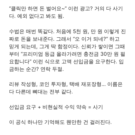
“클릭만 하면 돈 벌어요~” 이런 광고? 거의 다 사기
다. 예외 없다고 봐도 됨.
수법은 매번 똑같다. 처음에 5천 원, 만 원 이렇게 진
짜로 돈을 보내준다. 그래서 “오 이거 되네?” 하고
믿게 되는데, 그게 딱 함정이다. 신뢰가 쌓이면 그때
부터 “프리미엄 등급 올라가려면 충전금 30만 원 필
요합니다” 이런 식으로 고액 선입금을 요구한다. 입
금하는 순간? 연락 두절.
리뷰 작성형, 코인 투자형, 택배 재포장형… 이름은
다 다른데 뼈대는 전부 같다.
선입금 요구 + 비현실적 수익 약속 = 사기
이 공식 하나만 기억해도 웬만한 건 걸러진다.