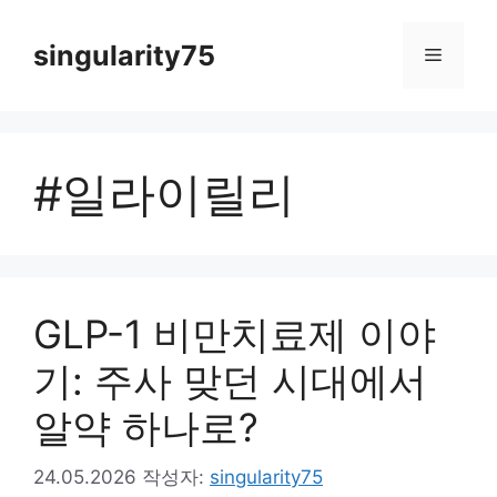
컨
텐
singularity75
메
츠
로
뉴
건
너
#일라이릴리
뛰
기
GLP-1 비만치료제 이야
기: 주사 맞던 시대에서
알약 하나로?
24.05.2026
작성자:
singularity75