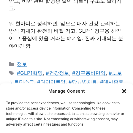
받고, 비만 관련 합병증 줄면 의료비 구조도 달라지
고.
뭐 한마디로 정리하면, 앞으로 대사 건강 관리하는
방식 자체가 완전히 바뀔 거고, GLP-1 경구용 신약
이 그 중심에 있을 거라는 얘기임. 진짜 기대되는 분
야이긴 함
카
정보
테
태
#GLP1혁명
,
#건강정보
,
#경구용비만약
,
#노보
고
그
노르디스크
,
#다이어트약
,
#당뇨병치료
,
#대사증후
리
군
,
#미래의학
,
#비만치료제
,
#애드센스통과
,
#오
Manage Consent
르포글리프론
,
#위고비
,
#일라이릴리
,
#제약산업트
To provide the best experiences, we use technologies like cookies to
렌드
,
#젭바운드
store and/or access device information. Consenting to these
technologies will allow us to process data such as browsing behavior or
댓글 남기기
unique IDs on this site. Not consenting or withdrawing consent, may
adversely affect certain features and functions.