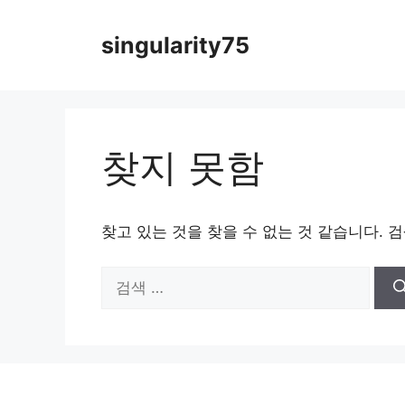
컨
텐
singularity75
츠
로
건
너
뛰
찾지 못함
기
찾고 있는 것을 찾을 수 없는 것 같습니다. 
검
색: