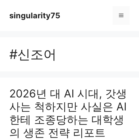
컨
텐
singularity75
메
츠
로
뉴
건
너
#신조어
뛰
기
2026년 대 AI 시대, 갓생
사는 척하지만 사실은 AI
한테 조종당하는 대학생
의 생존 전략 리포트