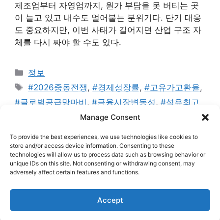
제조업부터 자영업까지, 원가 부담을 못 버티는 곳
이 늘고 있고 내수도 얼어붙는 분위기다. 단기 대응
도 중요하지만, 이번 사태가 길어지면 산업 구조 자
체를 다시 짜야 할 수도 있다.
카
정보
테
태
#2026중동전쟁
,
#경제성장률
,
#고유가고환율
,
고
그
#글로벌공급망마비
,
#금융시장변동성
,
#석유최고
리
가격제
,
#수입물가비상
,
#스태그플레이션
,
#에너지
Manage Consent
다변화
,
#에너지안보
,
#유가급등
,
#인플레이션
,
#
To provide the best experiences, we use technologies like cookies to
전략비축유
,
#한국경제위기
,
#호르무즈해협
store and/or access device information. Consenting to these
technologies will allow us to process data such as browsing behavior or
댓글 남기기
unique IDs on this site. Not consenting or withdrawing consent, may
adversely affect certain features and functions.
Accept
© 2026 singularity75
• 제작됨
GeneratePress