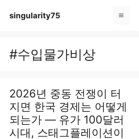
컨
텐
singularity75
메
츠
로
뉴
건
너
#수입물가비상
뛰
기
2026년 중동 전쟁이 터
지면 한국 경제는 어떻게
되는가 — 유가 100달러
시대, 스태그플레이션이