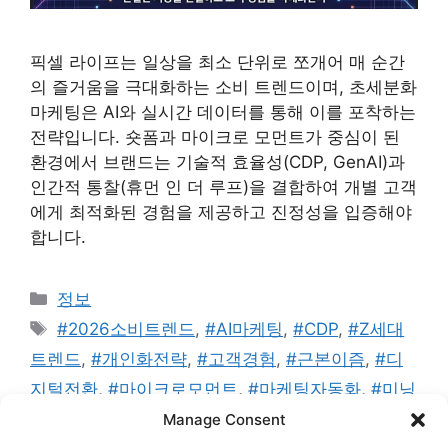
픽셀 라이프는 일상을 최소 단위로 쪼개어 매 순간
의 즐거움을 극대화하는 소비 트렌드이며, 초세분화
마케팅은 AI와 실시간 데이터를 통해 이를 포착하는
전략입니다. 숏폼과 마이크로 모먼트가 중심이 된
환경에서 브랜드는 기술적 효율성(CDP, GenAI)과
인간적 통찰(휴먼 인 더 루프)을 결합하여 개별 고객
에게 최적화된 경험을 제공하고 진정성을 입증해야
합니다.
카
정보
테
태
#2026소비트렌드
,
#AI마케팅
,
#CDP
,
#Z세대
고
그
트렌드
,
#개인화전략
,
#고객경험
,
#근본이즘
,
#디
리
지털전환
,
#마이크로모먼트
,
#마케팅자동화
,
#미닝
아웃
,
#빅데이터마케팅
,
#숏폼경제
,
#초개인화
,
#
Manage Consent