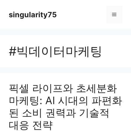
컨
텐
singularity75
메
츠
로
뉴
건
너
#빅데이터마케팅
뛰
기
픽셀 라이프와 초세분화
마케팅: AI 시대의 파편화
된 소비 권력과 기술적
대응 전략