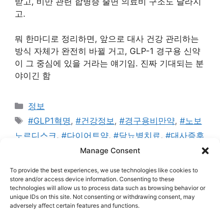
받고, 비만 관련 합병증 줄면 의료비 구조도 달라지
고.
뭐 한마디로 정리하면, 앞으로 대사 건강 관리하는
방식 자체가 완전히 바뀔 거고, GLP-1 경구용 신약
이 그 중심에 있을 거라는 얘기임. 진짜 기대되는 분
야이긴 함
카
정보
테
태
#GLP1혁명
,
#건강정보
,
#경구용비만약
,
#노보
고
그
노르디스크
,
#다이어트약
,
#당뇨병치료
,
#대사증후
리
군
,
#미래의학
,
#비만치료제
,
#애드센스통과
,
#오
Manage Consent
르포글리프론
,
#위고비
,
#일라이릴리
,
#제약산업트
To provide the best experiences, we use technologies like cookies to
렌드
,
#젭바운드
store and/or access device information. Consenting to these
technologies will allow us to process data such as browsing behavior or
댓글 남기기
unique IDs on this site. Not consenting or withdrawing consent, may
adversely affect certain features and functions.