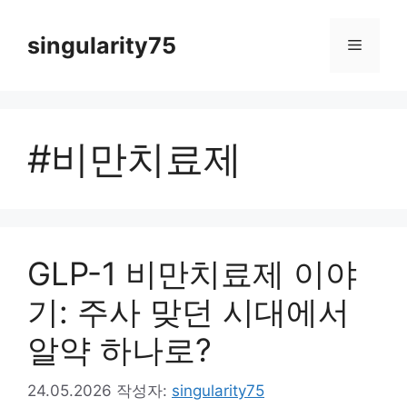
컨
텐
singularity75
메
츠
로
뉴
건
너
#비만치료제
뛰
기
GLP-1 비만치료제 이야
기: 주사 맞던 시대에서
알약 하나로?
24.05.2026
작성자:
singularity75