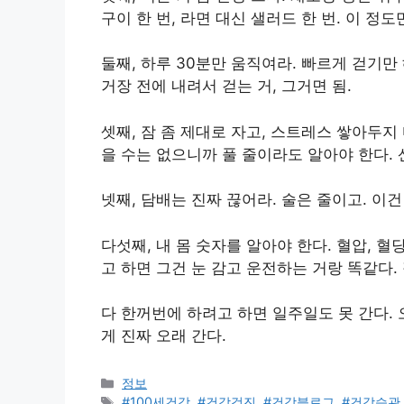
구이 한 번, 라면 대신 샐러드 한 번. 이 정
둘째, 하루 30분만 움직여라. 빠르게 걷기만
거장 전에 내려서 걷는 거, 그거면 됨.
셋째, 잠 좀 제대로 자고, 스트레스 쌓아두지 
을 수는 없으니까 풀 줄이라도 알아야 한다.
넷째, 담배는 진짜 끊어라. 술은 줄이고. 이건
다섯째, 내 몸 숫자를 알아야 한다. 혈압, 혈
고 하면 그건 눈 감고 운전하는 거랑 똑같다. 
다 한꺼번에 하려고 하면 일주일도 못 간다. 
게 진짜 오래 간다.
카
정보
테
태
#100세건강
,
#건강검진
,
#건강블로그
,
#건강습관