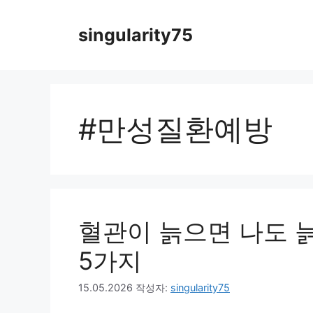
컨
텐
singularity75
츠
로
건
너
뛰
#만성질환예방
기
혈관이 늙으면 나도 
5가지
15.05.2026
작성자:
singularity75