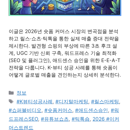
이글은 2026년 숏폼 커머스 시장의 변곡점을 분석
하고 릴스·쇼츠·틱톡을 통한 실제 매출 증대 전략을
제시한다. 발견형 쇼핑의 부상에 따른 3초 후크 설
계, UGC 기반 신뢰 구축, 워드프레스 기술 최적화
(SEO 및 플러그인), 애드센스 승인을 위한 E-E-A-T
전략을 다룹니다. K-뷰티 성공 사례를 통해 숏폼이
어떻게 글로벌 매출을 견인하는지 상세히 분석한다.
카
정보
테
태
#K뷰티성공사례
,
#디지털마케팅
,
#릴스마케팅
,
고
그
#쇼퍼블비디오
,
#숏폼커머스
,
#애드센스승인
,
#워
리
드프레스SEO
,
#유튜브쇼츠
,
#틱톡숍
,
2026 #이커
머스트렌드