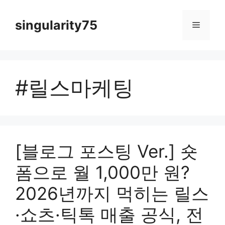
컨
텐
singularity75
메
츠
로
뉴
건
너
#릴스마케팅
뛰
기
[블로그 포스팅 Ver.] 숏
폼으로 월 1,000만 원?
2026년까지 먹히는 릴스
·쇼츠·틱톡 매출 공식, 전