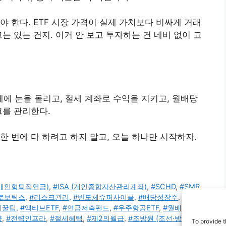
 한다. ETF 시장 가격이 실제 가치보다 비싸게 거래
는 있는 건지. 이거 안 보고 투자하는 건 네비 없이 고
체에 눈을 돌리고, 절세 계좌로 수익을 지키고, 월배당
크를 관리한다.
한 번에 다 하려고 하지 말고, 오늘 하나만 시작하자.
 (개인형퇴직연금)
,
#ISA (개인종합자산관리계좌)
,
#SCHD
,
#SMR
로보틱스
,
#리스크관리
,
#반도체슈퍼사이클
,
#배당성장주
,
#비과
제꿀팁
,
#액티브ETF
,
#연금저축펀드
,
#우주항공ETF
,
#월배당ETF
,
략
,
#전력인프라
,
#절세혜택
,
#제2의월급
,
#조방원 (조선·방산·원
To provide t