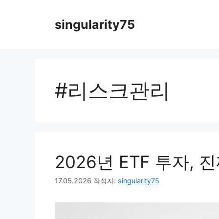
컨
텐
singularity75
츠
로
건
너
뛰
#리스크관리
기
2026년 ETF 투자, 
17.05.2026
작성자:
singularity75