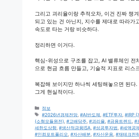
그리고 괴리율이랑 추적오차, 이건 진짜 챙겨야
되고 있는 건 아닌지, 지수를 제대로 따라가고
속도로 타는 거랑 비슷하다.
정리하면 이거다.
핵심-위성으로 구조를 잡고, AI 밸류체인 전
으로 현금 흐름 만들고, 기술적 지표로 리스
복잡해 보이지만 하나씩 세팅해놓으면 된다. 
그게 현실적이다.
카
정보
테
태
#2026년경제전망
,
#AI반도체
,
#ETF투자
,
#IRP
고
그
(소형모듈원전)
,
#고배당주
,
#괴리율
,
#금융트렌드
,
#
리
세한도상향
,
#생산적금융ISA
,
#성공투자법
,
#세액공
#인컴포트폴리오
,
#자산배분
,
#자산운용
,
#재테크전