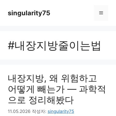
컨
텐
singularity75
메
츠
로
뉴
건
너
#내장지방줄이는법
뛰
기
내장지방, 왜 위험하고
어떻게 빼는가 — 과학적
으로 정리해봤다
11.05.2026
작성자:
singularity75