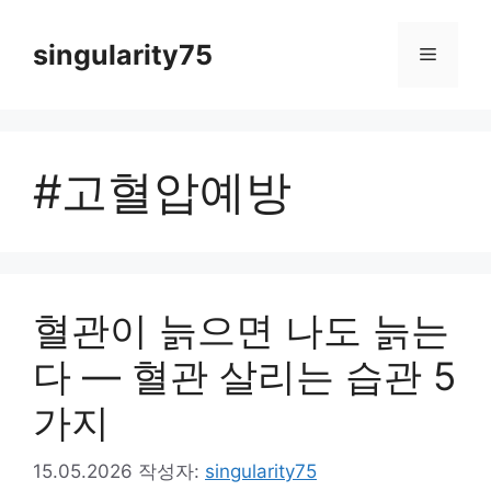
컨
텐
singularity75
메
츠
로
뉴
건
너
#고혈압예방
뛰
기
혈관이 늙으면 나도 늙는
다 — 혈관 살리는 습관 5
가지
15.05.2026
작성자:
singularity75