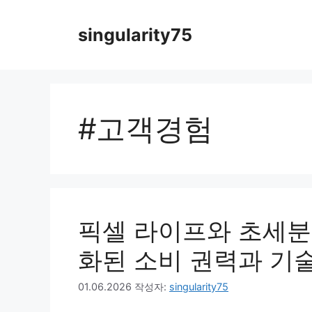
컨
텐
singularity75
츠
로
건
너
뛰
#고객경험
기
픽셀 라이프와 초세분화
화된 소비 권력과 기
01.06.2026
작성자:
singularity75