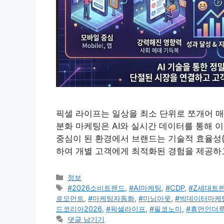
픽셀 라이프는 일상을 최소 단위로 쪼개어 매
분화 마케팅은 AI와 실시간 데이터를 통해 
중심이 된 환경에서 브랜드는 기술적 효율성(CD
하여 개별 고객에게 최적화된 경험을 제공하
카
정보
테
태
#2026소비트렌드
,
#AI마케팅
,
#CDP
,
#Z세대트
고
그
로모먼트
,
#마케팅자동화
,
#미닝아웃
,
#빅데이터마케
리
드코리아2026
,
#픽셀라이프
,
#필코노미
,
#휴먼인더
댓글 남기기