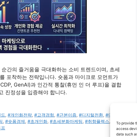
 순간의 즐거움을 극대화하는 소비 트렌드이며, 초세
이를 포착하는 전략입니다. 숏폼과 마이크로 모먼트가
P, GenAI)과 인간적 통찰(휴먼 인 더 루프)을 결합
고 진정성을 입증해야 합니다.
렌드
,
#개인화전략
,
#고객경험
,
#근본이즘
,
#디지털전환
,
#마이크
팅
,
#숏폼경제
,
#초개인화
,
#초세분화마케팅
,
#취향플렉스
,
#트렌
To provide t
루프
access devic
data such as