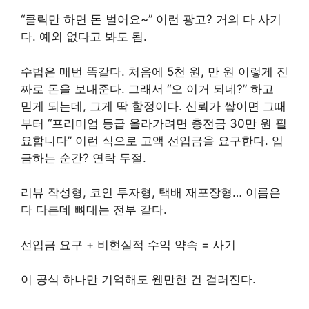
“클릭만 하면 돈 벌어요~” 이런 광고? 거의 다 사기
다. 예외 없다고 봐도 됨.
수법은 매번 똑같다. 처음에 5천 원, 만 원 이렇게 진
짜로 돈을 보내준다. 그래서 “오 이거 되네?” 하고
믿게 되는데, 그게 딱 함정이다. 신뢰가 쌓이면 그때
부터 “프리미엄 등급 올라가려면 충전금 30만 원 필
요합니다” 이런 식으로 고액 선입금을 요구한다. 입
금하는 순간? 연락 두절.
리뷰 작성형, 코인 투자형, 택배 재포장형… 이름은
다 다른데 뼈대는 전부 같다.
선입금 요구 + 비현실적 수익 약속 = 사기
이 공식 하나만 기억해도 웬만한 건 걸러진다.