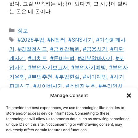
없다. 그걸 약속하는 사람이 있다면, 그 사람이 벌려
는 돈은 네 돈이다.
카
정보
테
태
#2026부업
,
#N잡러
,
#SNS사기
,
#가상화폐사
고
그
기
,
#경찰청신고
,
#금융감독원
,
#금융사기
,
#다단
리
계사기
,
#더치트
,
#돈버는법
,
#리뷰알바사기
,
#부
업사기
,
#부업사기보고서
,
#부업사기예방
,
#부업사
기유형
,
#부업추천
,
#부업현실
,
#사기예방
,
#사기
피해신고
,
#사이버사기
,
#소비자보호
,
#온라인사
기
,
#재택부업
,
#재택부업사기
,
#카카오톡사기
,
#
Manage Consent
클릭부업사기
,
#텔레그램사기
,
#투자사기
,
#피해예
To provide the best experiences, we use technologies like cookies to
방
,
#합법부업
store and/or access device information. Consenting to these
technologies will allow us to process data such as browsing behavior or
댓글 남기기
unique IDs on this site. Not consenting or withdrawing consent, may
adversely affect certain features and functions.