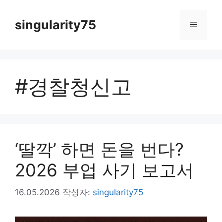
컨
텐
singularity75
메
츠
로
뉴
건
너
#경찰청신고
뛰
기
‘딸깍’ 하면 돈을 번다?
2026 부업 사기 보고서
16.05.2026
작성자:
singularity75